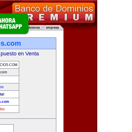
os.com
 puesto en Venta
CIOS.COM
s.com
os
ta!
os.com
tas