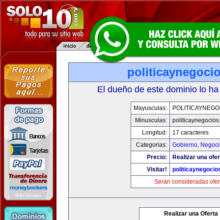
politicaynegoci
El dueño de este dominio lo ha
Mayusculas:
POLITICAYNEGO
Minusculas:
politicaynegocio
Longitud:
17 caracteres
Categorias:
Gobierno
,
Negoci
Precio:
Realizar una ofer
Visitar!
politicaynegoci
Serán consideradas ofer
Realizar una Oferta