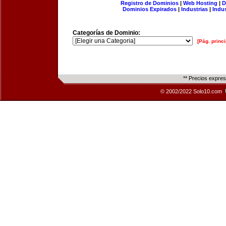
Registro de Dominios
|
Web Hosting
|
D
Dominios Expirados
|
Industrias
|
Indu
Categorías de Dominio:
[Pág. princi
** Precios expre
© 2002/2022 Solo10.com