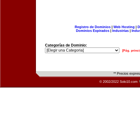
Registro de Dominios
|
Web Hosting
|
D
Dominios Expirados
|
Industrias
|
Indu
Categorías de Dominio:
[Pág. princi
** Precios expre
© 2002/2022 Solo10.com