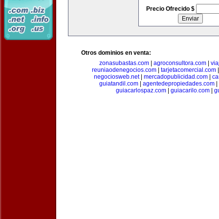
Precio Ofrecido $
Otros dominios en venta:
zonasubastas.com
|
agroconsultora.com
|
vi
reuniaodenegocios.com
|
tarjetacomercial.com
negociosweb.net
|
mercadopublicidad.com
|
ca
guiatandil.com
|
agentedepropiedades.com
|
guiacarlospaz.com
|
guiacarilo.com
|
g