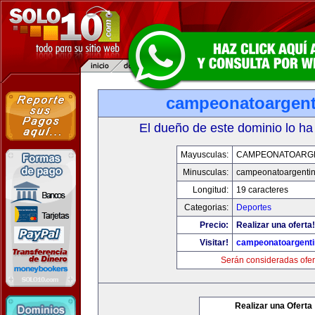
campeonatoargen
El dueño de este dominio lo ha
Mayusculas:
CAMPEONATOARG
Minusculas:
campeonatoargenti
Longitud:
19 caracteres
Categorias:
Deportes
Precio:
Realizar una oferta!
Visitar!
campeonatoargent
Serán consideradas ofer
Realizar una Oferta