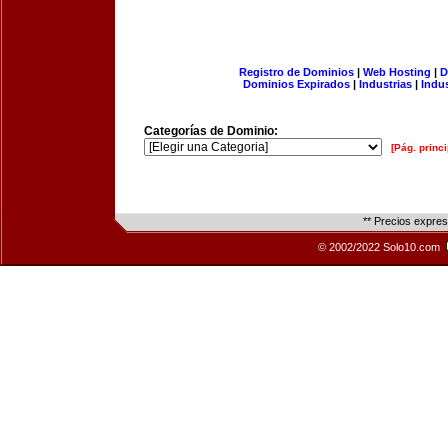
Registro de Dominios
|
Web Hosting
|
D
Dominios Expirados
|
Industrias
|
Indu
Categorías de Dominio:
[Pág. princi
** Precios expre
© 2002/2022 Solo10.com