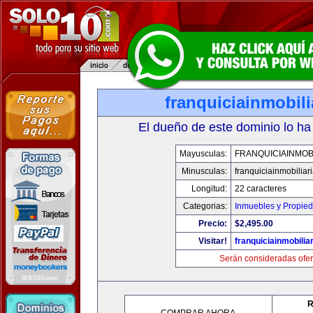
franquiciainmobil
El dueño de este dominio lo ha
Mayusculas:
FRANQUICIAINMOB
Minusculas:
franquiciainmobiliar
Longitud:
22 caracteres
Categorias:
Inmuebles y Propie
Precio:
$2,495.00
Visitar!
franquiciainmobilia
Serán consideradas ofer
R