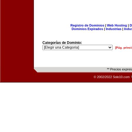
Registro de Dominios
|
Web Hosting
|
D
Dominios Expirados
|
Industrias
|
Indu
Categorías de Dominio:
[Pág. princi
** Precios expre
© 2002/2022 Solo10.com