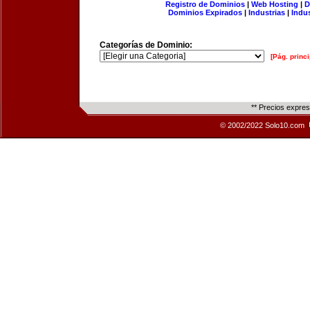
Registro de Dominios
|
Web Hosting
|
D
Dominios Expirados
|
Industrias
|
Indu
Categorías de Dominio:
[Pág. princi
** Precios expre
© 2002/2022 Solo10.com