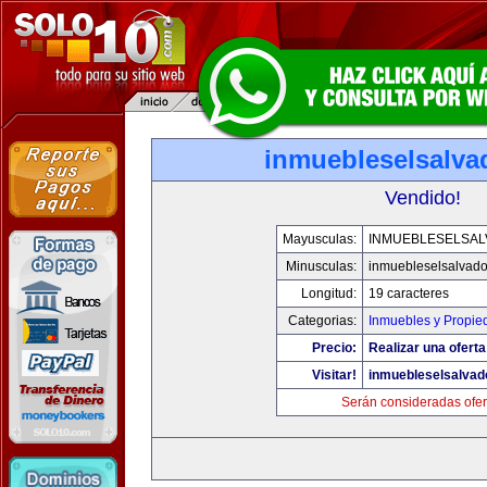
inmuebleselsalva
Vendido!
Mayusculas:
INMUEBLESELSA
Minusculas:
inmuebleselsalvado
Longitud:
19 caracteres
Categorias:
Inmuebles y Propie
Precio:
Realizar una oferta
Visitar!
inmuebleselsalvad
Serán consideradas ofer