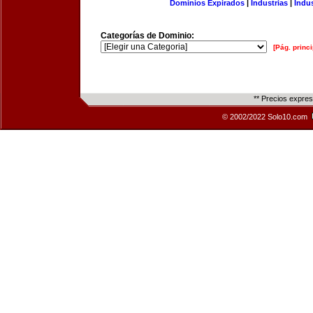
Dominios Expirados
|
Industrias
|
Indu
Categorías de Dominio:
[Pág. princi
** Precios expre
© 2002/2022 Solo10.com