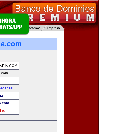
ria.com
IARIA.COM
a.com
iedades
ta!
ia.com
tas