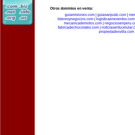
Otros dominios en venta:
guiamisiones.com
|
guiasanjusto.com
|
mer
lideresynegocios.com
|
logisticaeneventos.com
mecanicademotos.com
|
negociosenperu.
fabricadechocolates.com
|
noticiasentucelular.
propiedadesvilla.com