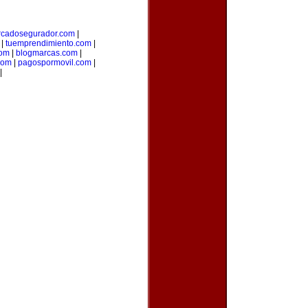
cadosegurador.com
|
|
tuemprendimiento.com
|
com
|
blogmarcas.com
|
com
|
pagospormovil.com
|
|