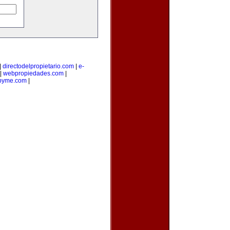
|
directodelpropietario.com
|
e-
|
webpropiedades.com
|
pyme.com
|