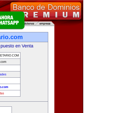
ario.com
 puesto en Venta
ETARIO.COM
o.com
dades
io.com
tas