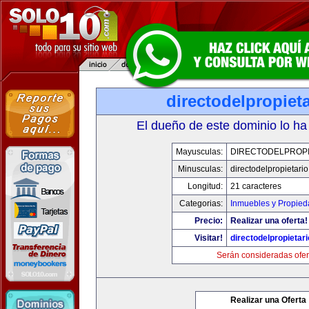
directodelpropiet
El dueño de este dominio lo ha
Mayusculas:
DIRECTODELPROPI
Minusculas:
directodelpropietari
Longitud:
21 caracteres
Categorias:
Inmuebles y Propie
Precio:
Realizar una oferta!
Visitar!
directodelpropietar
Serán consideradas ofer
Realizar una Oferta