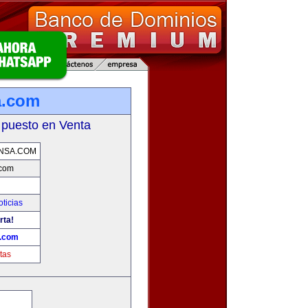
a.com
 puesto en Venta
NSA.COM
.com
oticias
rta!
a.com
tas