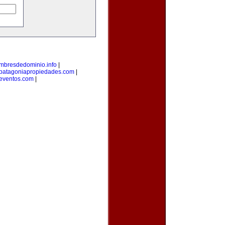
mbresdedominio.info
|
patagoniapropiedades.com
|
eventos.com
|