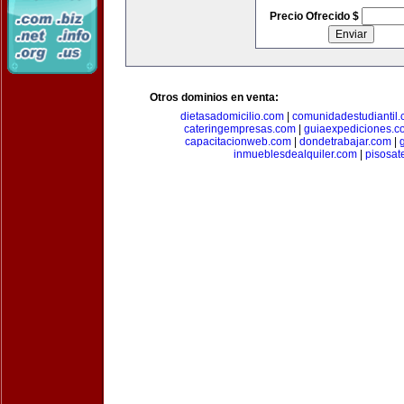
Precio Ofrecido $
Otros dominios en venta:
dietasadomicilio.com
|
comunidadestudiantil
cateringempresas.com
|
guiaexpediciones.c
capacitacionweb.com
|
dondetrabajar.com
|
inmueblesdealquiler.com
|
pisosat