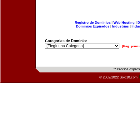
Registro de Dominios
|
Web Hosting
|
D
Dominios Expirados
|
Industrias
|
Indu
Categorías de Dominio:
[Pág. princi
** Precios expre
© 2002/2022 Solo10.com