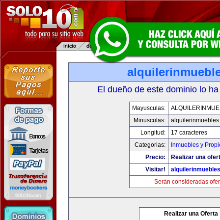
alquilerinmuebl
El dueño de este dominio lo ha
Mayusculas:
ALQUILERINMUE
Minusculas:
alquilerinmueble
Longitud:
17 caracteres
Categorias:
Inmuebles y Prop
Precio:
Realizar una ofer
Visitar!
alquilerinmueble
Serán consideradas ofer
Realizar una Oferta