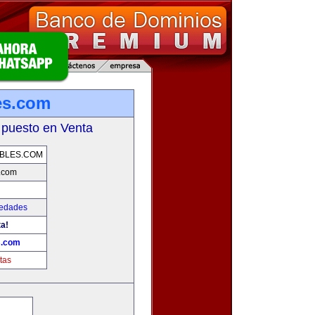
es.com
 puesto en Venta
BLES.COM
s.com
iedades
ta!
s.com
tas