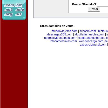
Precio Ofrecido $
Otros dominios en venta:
mundoviajeros.com
|
susocio.com
|
restaur
descargas365.com
|
alquilerinmuebles.com
|
e
negocioytecnologia.com
|
camarasdefotografia.
infocomerciales.com
|
webdescarga.com
|
t
exposicionrural.com
|