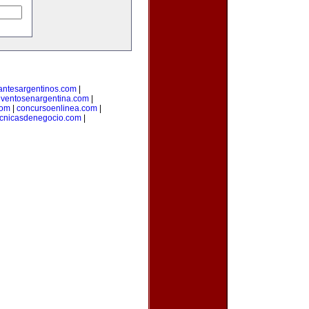
antesargentinos.com
|
ventosenargentina.com
|
com
|
concursoenlinea.com
|
ecnicasdenegocio.com
|