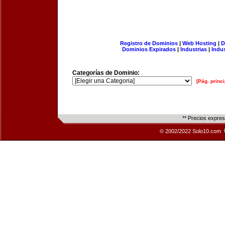
Registro de Dominios
|
Web Hosting
|
D
Dominios Expirados
|
Industrias
|
Indu
Categorías de Dominio:
[Pág. princi
** Precios expre
© 2002/2022 Solo10.com