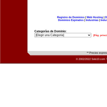
Registro de Dominios
|
Web Hosting
|
D
Dominios Expirados
|
Industrias
|
Indu
Categorías de Dominio:
[Pág. princi
** Precios expre
© 2002/2022 Solo10.com