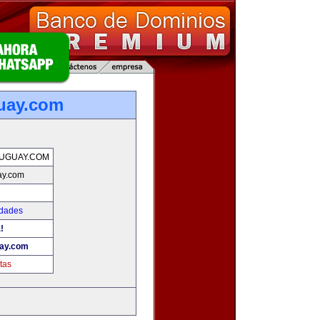
uay.com
UGUAY.COM
ay.com
edades
!
ay.com
tas