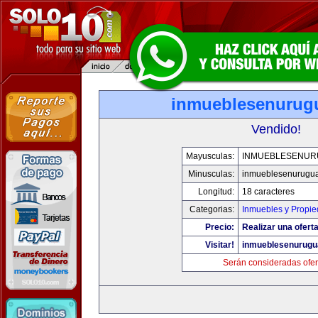
inmueblesenurug
Vendido!
Mayusculas:
INMUEBLESENUR
Minusculas:
inmueblesenurugu
Longitud:
18 caracteres
Categorias:
Inmuebles y Propi
Precio:
Realizar una oferta
Visitar!
inmueblesenurugu
Serán consideradas ofer