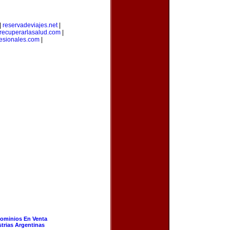
|
reservadeviajes.net
|
recuperarlasalud.com
|
fesionales.com
|
ominios En Venta
strias Argentinas