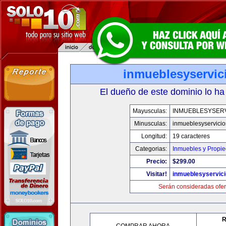
inmueblesyservic
El dueño de este dominio lo ha
Mayusculas:
INMUEBLESYSERV
Minusculas:
inmueblesyservici
Longitud:
19 caracteres
Categorias:
Inmuebles y Propi
Precio:
$299.00
Visitar!
inmueblesyservic
Serán consideradas ofer
R