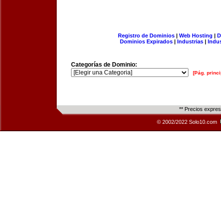
Registro de Dominios
|
Web Hosting
|
D
Dominios Expirados
|
Industrias
|
Indu
Categorías de Dominio:
[Pág. princi
** Precios expre
© 2002/2022 Solo10.com