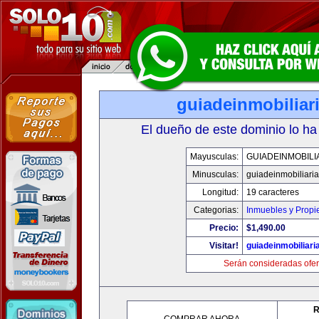
guiadeinmobiliar
El dueño de este dominio lo ha
Mayusculas:
GUIADEINMOBILI
Minusculas:
guiadeinmobiliari
Longitud:
19 caracteres
Categorias:
Inmuebles y Prop
Precio:
$1,490.00
Visitar!
guiadeinmobiliar
Serán consideradas ofer
R