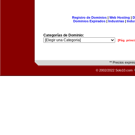
Registro de Dominios
|
Web Hosting
|
D
Dominios Expirados
|
Industrias
|
Indu
Categorías de Dominio:
[Pág. princi
** Precios expre
© 2002/2022 Solo10.com