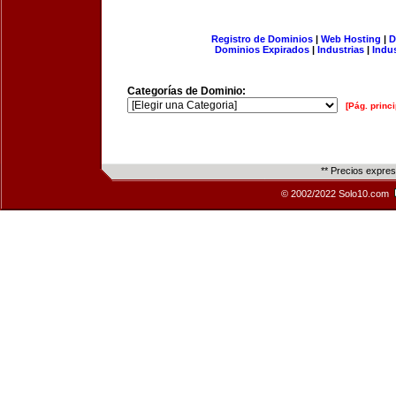
Registro de Dominios
|
Web Hosting
|
D
Dominios Expirados
|
Industrias
|
Indu
Categorías de Dominio:
[Pág. princi
** Precios expre
© 2002/2022 Solo10.com