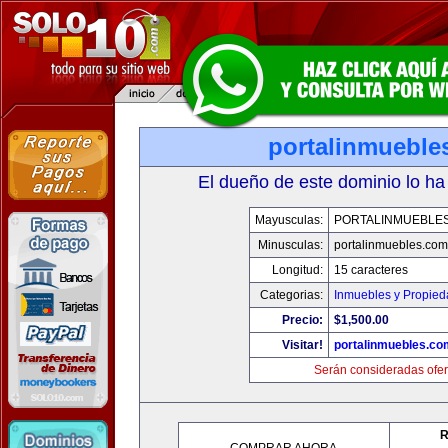
portalinmueble
El dueño de este dominio lo ha
Mayusculas:
PORTALINMUEBLE
Minusculas:
portalinmuebles.com
Longitud:
15 caracteres
Categorias:
Inmuebles y Propie
Precio:
$1,500.00
Visitar!
portalinmuebles.co
Serán consideradas ofer
R