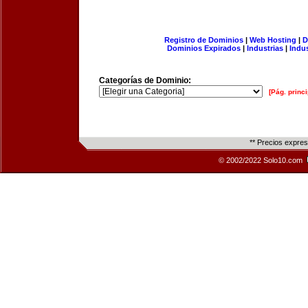
Registro de Dominios
|
Web Hosting
|
D
Dominios Expirados
|
Industrias
|
Indu
Categorías de Dominio:
[Pág. princi
** Precios expre
© 2002/2022 Solo10.com