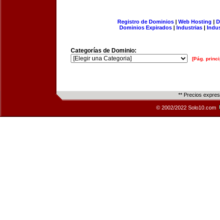
Registro de Dominios
|
Web Hosting
|
D
Dominios Expirados
|
Industrias
|
Indu
Categorías de Dominio:
[Pág. princi
** Precios expre
© 2002/2022 Solo10.com