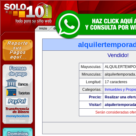
alquilertempora
Vendido!
Mayusculas:
ALQUILERTEMP
Minusculas:
alquilertemporada
Longitud:
17 caracteres
Categorias:
Inmuebles y Propi
Precio:
Realizar una ofert
Visitar!
alquilertemporad
Serán consideradas ofer