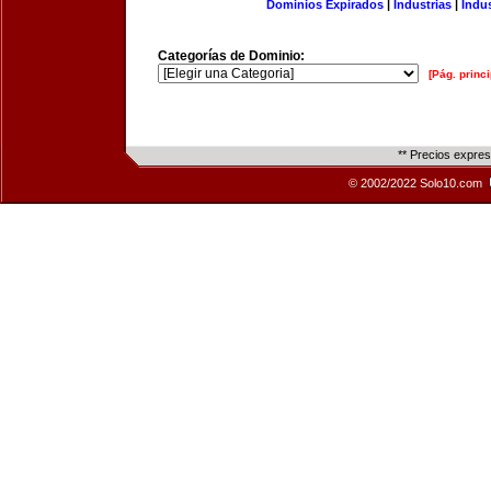
Dominios Expirados
|
Industrias
|
Indu
Categorías de Dominio:
[Pág. princi
** Precios expre
© 2002/2022 Solo10.com