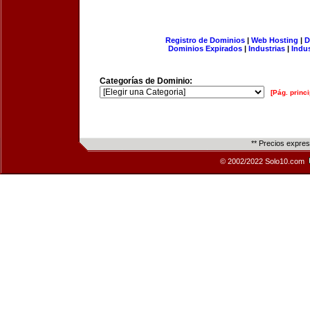
Registro de Dominios
|
Web Hosting
|
D
Dominios Expirados
|
Industrias
|
Indu
Categorías de Dominio:
[Pág. princi
** Precios expre
© 2002/2022 Solo10.com