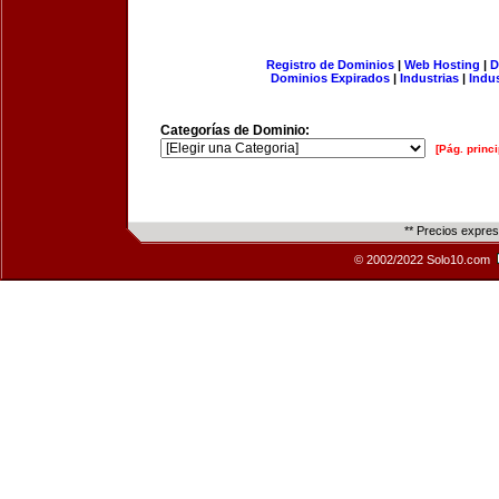
Registro de Dominios
|
Web Hosting
|
D
Dominios Expirados
|
Industrias
|
Indu
Categorías de Dominio:
[Pág. princi
** Precios expre
© 2002/2022 Solo10.com