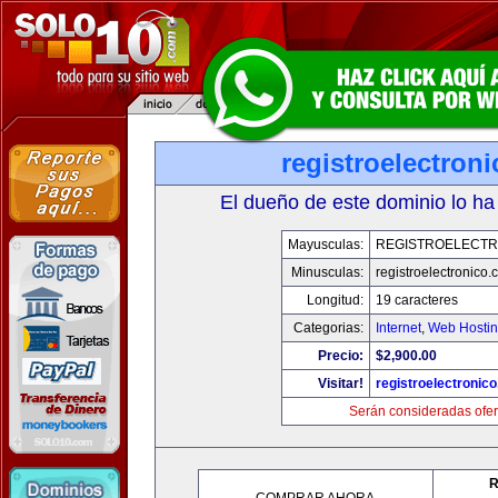
registroelectron
El dueño de este dominio lo ha
Mayusculas:
REGISTROELECTR
Minusculas:
registroelectronico
Longitud:
19 caracteres
Categorias:
Internet
,
Web Hostin
Precio:
$2,900.00
Visitar!
registroelectronic
Serán consideradas ofer
R