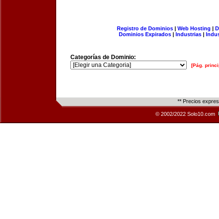
Registro de Dominios
|
Web Hosting
|
D
Dominios Expirados
|
Industrias
|
Indu
Categorías de Dominio:
[Pág. princi
** Precios expre
© 2002/2022 Solo10.com