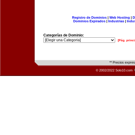
Registro de Dominios
|
Web Hosting
|
D
Dominios Expirados
|
Industrias
|
Indu
Categorías de Dominio:
[Pág. princi
** Precios expre
© 2002/2022 Solo10.com