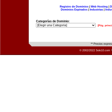
Registro de Dominios
|
Web Hosting
|
D
Dominios Expirados
|
Industrias
|
Indu
Categorías de Dominio:
[Pág. princi
** Precios expre
© 2002/2022 Solo10.com