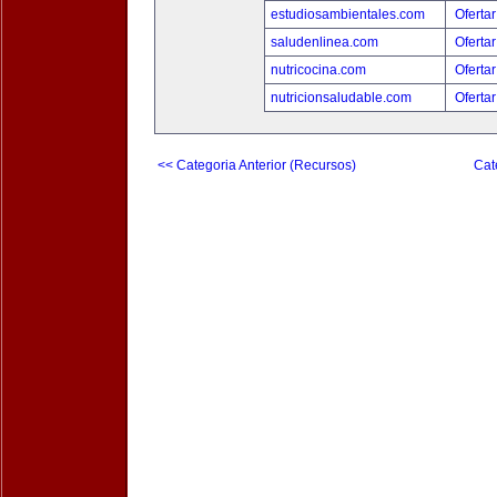
estudiosambientales.com
Ofertar
saludenlinea.com
Ofertar
nutricocina.com
Ofertar
nutricionsaludable.com
Ofertar
<< Categoria Anterior (Recursos)
Cat