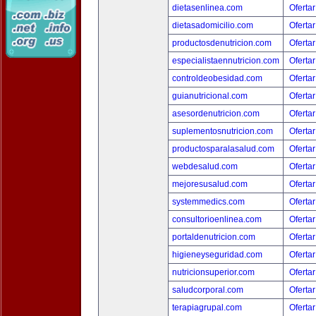
dietasenlinea.com
Ofertar
dietasadomicilio.com
Ofertar
productosdenutricion.com
Ofertar
especialistaennutricion.com
Ofertar
controldeobesidad.com
Ofertar
guianutricional.com
Ofertar
asesordenutricion.com
Ofertar
suplementosnutricion.com
Ofertar
productosparalasalud.com
Ofertar
webdesalud.com
Ofertar
mejoresusalud.com
Ofertar
systemmedics.com
Ofertar
consultorioenlinea.com
Ofertar
portaldenutricion.com
Ofertar
higieneyseguridad.com
Ofertar
nutricionsuperior.com
Ofertar
saludcorporal.com
Ofertar
terapiagrupal.com
Ofertar